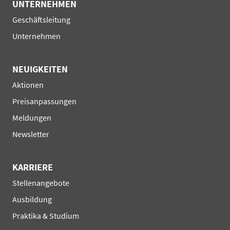
UNTERNEHMEN
Navigation
Geschäftsleitung
überspringen
Unternehmen
NEUIGKEITEN
Navigation
Aktionen
überspringen
Preisanpassungen
Meldungen
Newsletter
KARRIERE
Navigation
Stellenangebote
überspringen
Ausbildung
Praktika & Studium