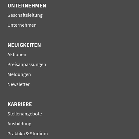
UNTERNEHMEN
Navigation
Geschäftsleitung
überspringen
Unternehmen
NEUIGKEITEN
Navigation
Aktionen
überspringen
Preisanpassungen
Meldungen
Newsletter
KARRIERE
Navigation
Stellenangebote
überspringen
Ausbildung
Praktika & Studium