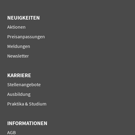
NEUIGKEITEN
Navigation
Aktionen
überspringen
Preisanpassungen
Meldungen
Newsletter
KARRIERE
Navigation
Stellenangebote
überspringen
Ausbildung
Praktika & Studium
INFORMATIONEN
Navigation
AGB