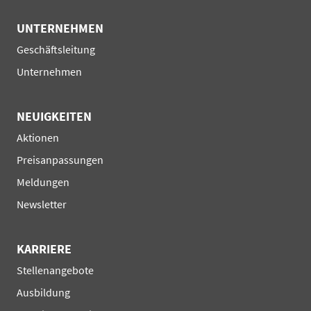
UNTERNEHMEN
Navigation
Geschäftsleitung
überspringen
Unternehmen
NEUIGKEITEN
Navigation
Aktionen
überspringen
Preisanpassungen
Meldungen
Newsletter
KARRIERE
Navigation
Stellenangebote
überspringen
Ausbildung