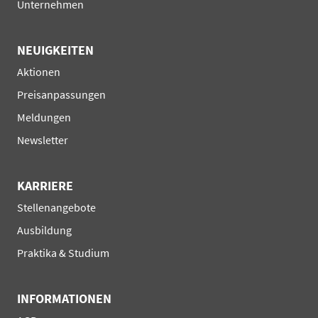
Unternehmen
NEUIGKEITEN
Navigation
Aktionen
überspringen
Preisanpassungen
Meldungen
Newsletter
KARRIERE
Navigation
Stellenangebote
überspringen
Ausbildung
Praktika & Studium
INFORMATIONEN
Navigation