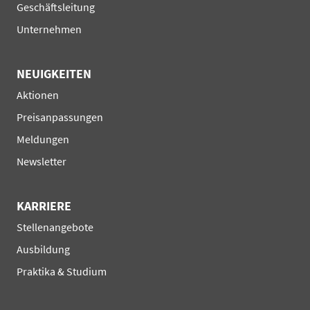
Navigation
Geschäftsleitung
überspringen
Unternehmen
NEUIGKEITEN
Navigation
Aktionen
überspringen
Preisanpassungen
Meldungen
Newsletter
KARRIERE
Navigation
Stellenangebote
überspringen
Ausbildung
Praktika & Studium