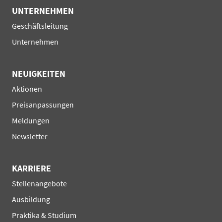
UNTERNEHMEN
Navigation
Geschäftsleitung
überspringen
Unternehmen
NEUIGKEITEN
Navigation
Aktionen
überspringen
Preisanpassungen
Meldungen
Newsletter
KARRIERE
Navigation
Stellenangebote
überspringen
Ausbildung
Praktika & Studium