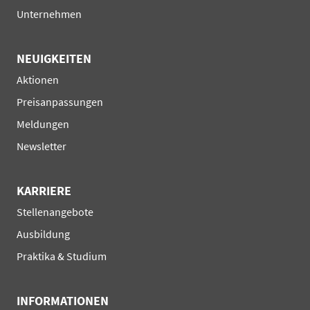
überspringen
Unternehmen
NEUIGKEITEN
Navigation
Aktionen
überspringen
Preisanpassungen
Meldungen
Newsletter
KARRIERE
Navigation
Stellenangebote
überspringen
Ausbildung
Praktika & Studium
INFORMATIONEN