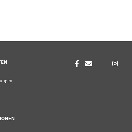
TEN
en
sungen
IONEN
en