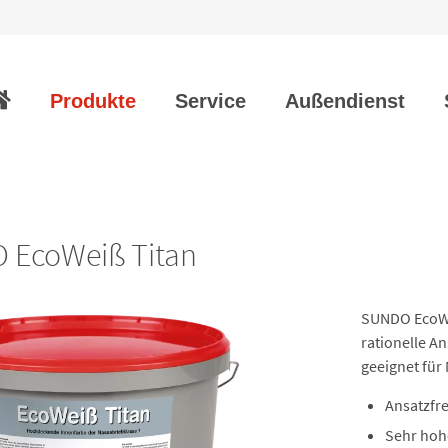
vigation
erspringen
Produkte
Service
Außendienst
 EcoWeiß Titan
SUNDO EcoWei
rationelle A
geeignet für
Ansatzfr
Sehr ho