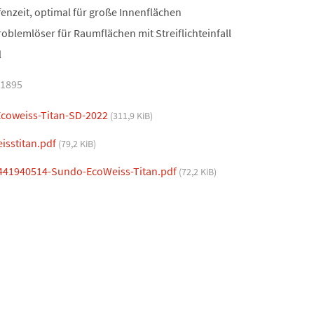
enzeit, optimal für große Innenflächen
roblemlöser für Raumflächen mit Streiflichteinfall
l
41895
coweiss-Titan-SD-2022
(311,9 KiB)
isstitan.pdf
(79,2 KiB)
441940514-Sundo-EcoWeiss-Titan.pdf
(72,2 KiB)