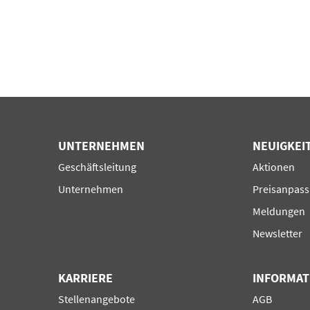
UNTERNEHMEN
NEUIGKEI
Navigation
Navigation
Geschäftsleitung
Aktionen
überspringen
überspring
Unternehmen
Preisanpas
Meldungen
Newsletter
KARRIERE
INFORMAT
Navigation
Navigation
Stellenangebote
AGB
überspringen
überspring