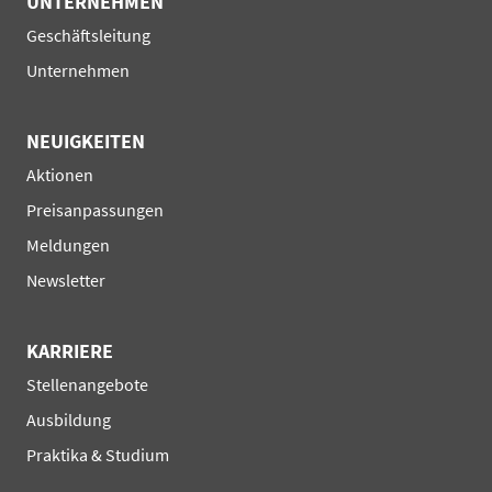
UNTERNEHMEN
Navigation
Geschäftsleitung
überspringen
Unternehmen
NEUIGKEITEN
Navigation
Aktionen
überspringen
Preisanpassungen
Meldungen
Newsletter
KARRIERE
Navigation
Stellenangebote
überspringen
Ausbildung
Praktika & Studium