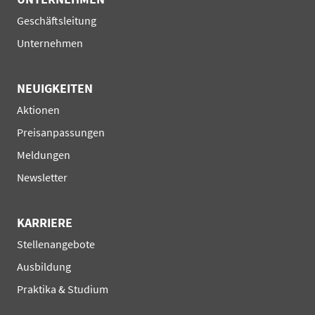
Navigation
Geschäftsleitung
überspringen
Unternehmen
NEUIGKEITEN
Navigation
Aktionen
überspringen
Preisanpassungen
Meldungen
Newsletter
KARRIERE
Navigation
Stellenangebote
überspringen
Ausbildung
Praktika & Studium