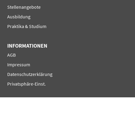
Navigation
Stellenangebote
überspringen
Ausbildung
Praktika & Studium
INFORMATIONEN
Navigation
AGB
überspringen
Impressum
Datenschutzerklärung
Privatsphäre-Einst.