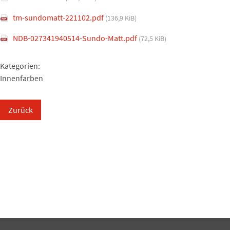
tm-sundomatt-221102.pdf
(136,9 KiB)
NDB-027341940514-Sundo-Matt.pdf
(72,5 KiB)
Kategorien:
Innenfarben
Zurück