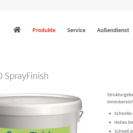
Navigation
überspringen
Produkte
Service
Außendienst
 SprayFinish
Strukturgebe
Innenbereic
Schnelle 
Hohes D
Schnell z