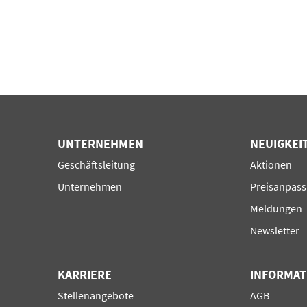
UNTERNEHMEN
NEUIGKEI
Navigation
Navigation
Geschäftsleitung
Aktionen
überspringen
überspring
Unternehmen
Preisanpas
Meldungen
Newsletter
KARRIERE
INFORMAT
Navigation
Navigation
Stellenangebote
AGB
überspringen
überspring