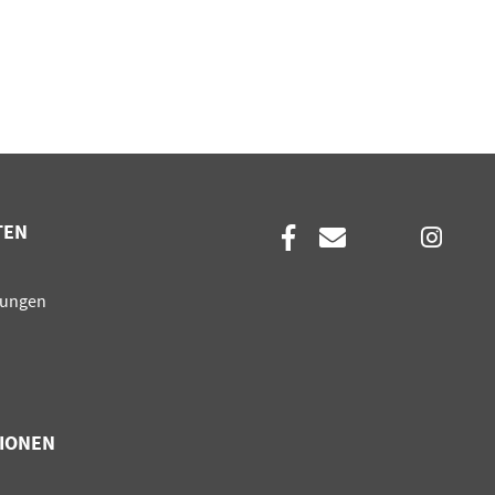
TEN
en
sungen
IONEN
en