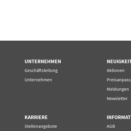
UNTERNEHMEN
NEUIGKEI
Navigation
Navigation
Geschäftsleitung
Aktionen
überspringen
überspring
Unternehmen
Preisanpas
Meldungen
Newsletter
KARRIERE
INFORMAT
Navigation
Navigation
Stellenangebote
AGB
überspringen
überspring