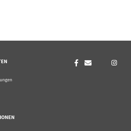
TEN
en
sungen
IONEN
en