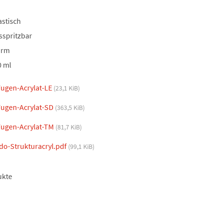
astisch
sspritzbar
arm
0 ml
ugen-Acrylat-LE
(23,1 KiB)
ugen-Acrylat-SD
(363,5 KiB)
ugen-Acrylat-TM
(81,7 KiB)
o-Strukturacryl.pdf
(99,1 KiB)
ukte