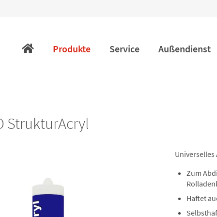
Navigation
überspringen
Produkte
Service
Außendienst
StrukturAcryl
Universelles 
Zum Abdi
Rolladen
Haftet a
Selbstha