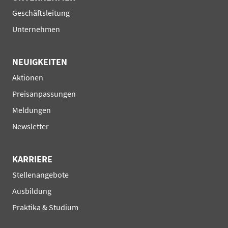
Navigation
Geschäftsleitung
überspringen
Unternehmen
NEUIGKEITEN
Navigation
Aktionen
überspringen
Preisanpassungen
Meldungen
Newsletter
KARRIERE
Navigation
Stellenangebote
überspringen
Ausbildung
Praktika & Studium