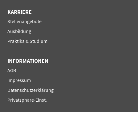
KARRIERE
Navigation
Stellenangebote
überspringen
Ausbildung
Praktika & Studium
INFORMATIONEN
Navigation
AGB
überspringen
Impressum
Datenschutzerklärung
Privatsphäre-Einst.