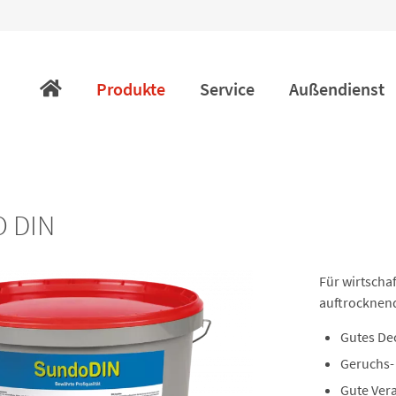
Navigation
überspringen
Produkte
Service
Außendienst
 DIN
Für wirtscha
auftrocknend
Gutes D
Geruchs-
Gute Ver