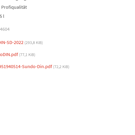
Profiqualität
5 l
34604
IN-SD-2022
(293,8 KiB)
oDIN.pdf
(77,1 KiB)
951940514-Sundo-Din.pdf
(72,2 KiB)