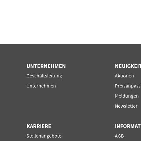
UNTERNEHMEN
NEUIGKEI
Navigation
Navigation
Geschäftsleitung
Aktionen
überspringen
überspring
Unternehmen
Preisanpas
Meldungen
Newsletter
KARRIERE
INFORMAT
Navigation
Navigation
Stellenangebote
AGB
überspringen
überspring