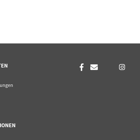
TEN
en
sungen
IONEN
en