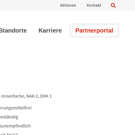
Navigation
Aktionen
Kontakt
überspringen
Standorte
Karriere
Partnerportal
Innenfarbe, NAK 2, DKK 1
erungsmittelfrei
eständig
htunempfindlich
eit 7m2/l