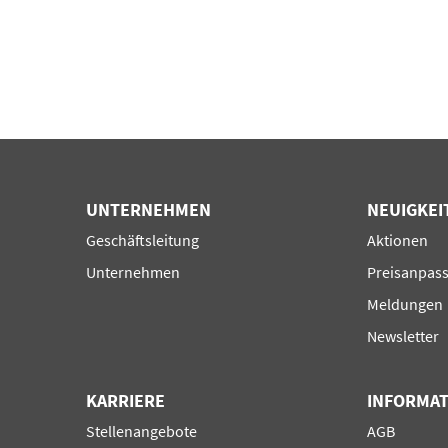
UNTERNEHMEN
NEUIGKEI
Navigation
Navigation
Geschäftsleitung
Aktionen
überspringen
überspring
Unternehmen
Preisanpas
Meldungen
Newsletter
KARRIERE
INFORMA
Navigation
Navigation
Stellenangebote
AGB
überspringen
überspring