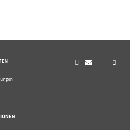
TEN
en
sungen
TIONEN
en