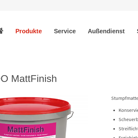
vigation
erspringen
Produkte
Service
Außendienst
 MattFinish
Stumpfmatte 
Konservi
Scheuerb
Streiflic
Ergiebigk