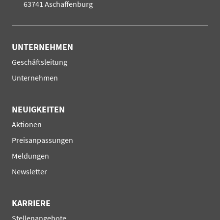
63741 Aschaffenburg
UNTERNEHMEN
Navigation
Geschäftsleitung
überspringen
Unternehmen
NEUIGKEITEN
Navigation
Aktionen
überspringen
Preisanpassungen
Meldungen
Newsletter
KARRIERE
Navigation
Stellenangebote