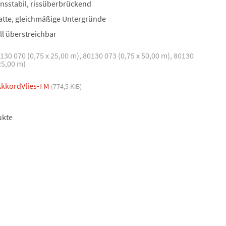
nsstabil, rissüberbrückend
latte, gleichmäßige Untergründe
ll überstreichbar
0130 070 (0,75 x 25,00 m), 80130 073 (0,75 x 50,00 m), 80130
25,00 m)
kkordVlies-TM
(774,5 KiB)
ukte