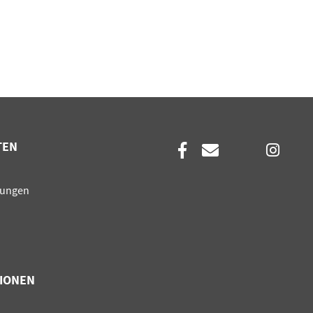
TEN
en
sungen
IONEN
en