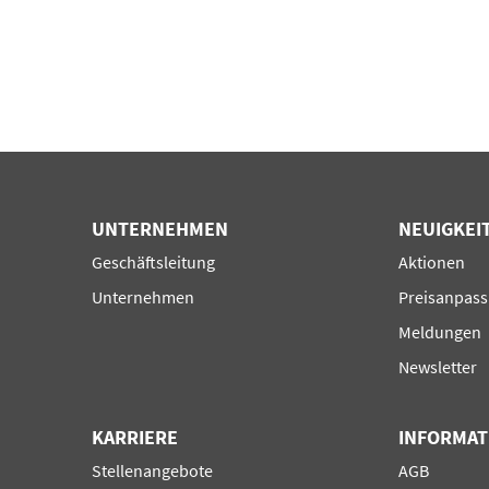
UNTERNEHMEN
NEUIGKEI
Navigation
Navigation
Geschäftsleitung
Aktionen
überspringen
überspring
Unternehmen
Preisanpas
Meldungen
Newsletter
KARRIERE
INFORMAT
Navigation
Navigation
Stellenangebote
AGB
überspringen
überspring