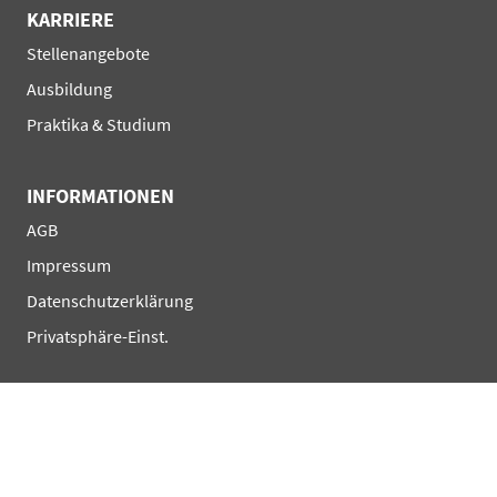
KARRIERE
Navigation
Stellenangebote
überspringen
Ausbildung
Praktika & Studium
INFORMATIONEN
Navigation
AGB
überspringen
Impressum
Datenschutzerklärung
Privatsphäre-Einst.