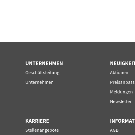
UNTERNEHMEN
NEUIGKEI
Navigation
Navigation
Geschäftsleitung
Aktionen
überspringen
überspring
Unternehmen
Preisanpas
Meldungen
Newsletter
KARRIERE
INFORMAT
Navigation
Navigation
Stellenangebote
AGB
überspringen
überspring