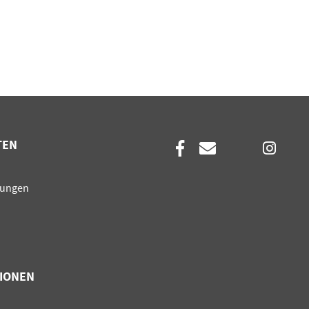
TEN
en
sungen
IONEN
en