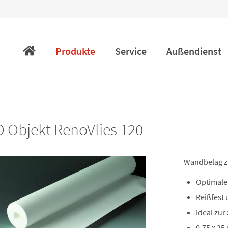
Navigation
überspringen
Produkte
Service
Außendienst
Objekt RenoVlies 120
Wandbelag z
Optimale
Reißfest
Ideal zur
0,75 x 25