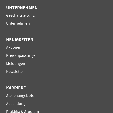
UNTERNEHMEN
Navigation
Geschäftsleitung
überspringen
Unternehmen
NEUIGKEITEN
Navigation
Aktionen
überspringen
Preisanpassungen
Meldungen
Newsletter
KARRIERE
Navigation
Stellenangebote
überspringen
Ausbildung
Praktika & Studium