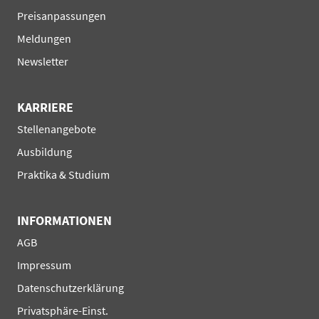
überspringen
Preisanpassungen
Meldungen
Newsletter
KARRIERE
Navigation
Stellenangebote
überspringen
Ausbildung
Praktika & Studium
INFORMATIONEN
Navigation
AGB
überspringen
Impressum
Datenschutzerklärung
Privatsphäre-Einst.