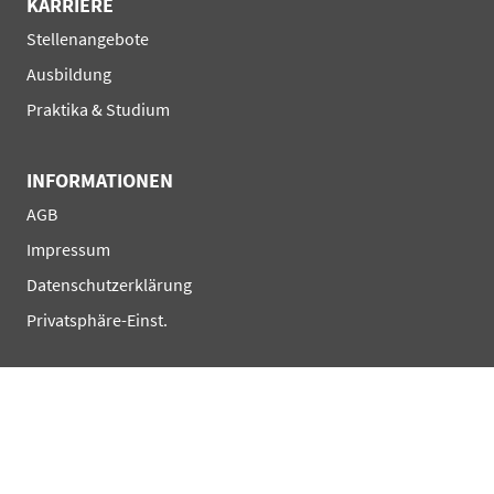
KARRIERE
Navigation
Stellenangebote
überspringen
Ausbildung
Praktika & Studium
INFORMATIONEN
Navigation
AGB
überspringen
Impressum
Datenschutzerklärung
Privatsphäre-Einst.