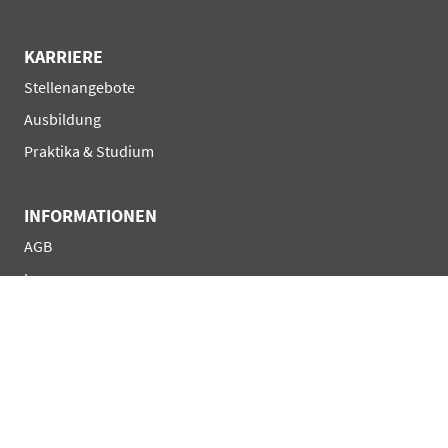
KARRIERE
Navigation
Stellenangebote
überspringen
Ausbildung
Praktika & Studium
INFORMATIONEN
Navigation
AGB
überspringen
Impressum
Datenschutzerklärung
Privatsphäre-Einst.