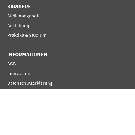
KARRIERE
Navigation
Stellenangebote
überspringen
Ausbildung
Praktika & Studium
INFORMATIONEN
Navigation
AGB
überspringen
Impressum
Datenschutzerklärung
Privatsphäre-Einst.