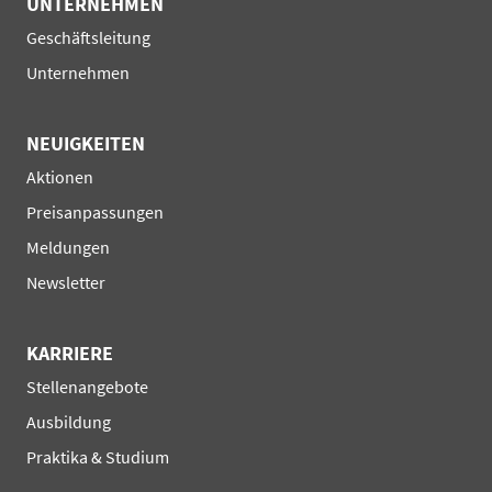
UNTERNEHMEN
Navigation
Geschäftsleitung
überspringen
Unternehmen
NEUIGKEITEN
Navigation
Aktionen
überspringen
Preisanpassungen
Meldungen
Newsletter
KARRIERE
Navigation
Stellenangebote
überspringen
Ausbildung
Praktika & Studium