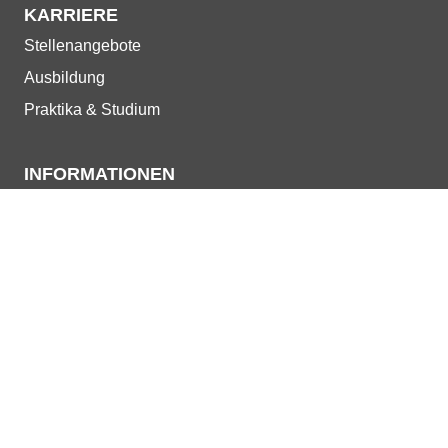
KARRIERE
Navigation
Stellenangebote
überspringen
Ausbildung
Praktika & Studium
INFORMATIONEN
Navigation
AGB
überspringen
Impressum
Datenschutzerklärung
Privatsphäre-Einst.