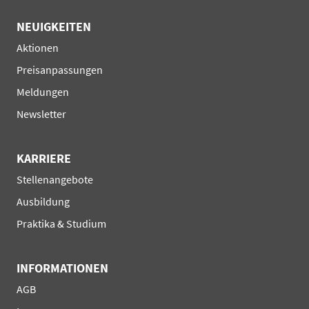
NEUIGKEITEN
Navigation
Aktionen
überspringen
Preisanpassungen
Meldungen
Newsletter
KARRIERE
Navigation
Stellenangebote
überspringen
Ausbildung
Praktika & Studium
INFORMATIONEN
Navigation
AGB
überspringen