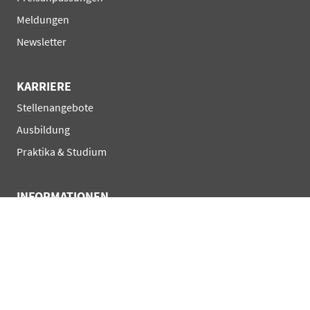
Meldungen
Newsletter
KARRIERE
Navigation
Stellenangebote
überspringen
Ausbildung
Praktika & Studium
INFORMATIONEN
Navigation
AGB
überspringen
Impressum
Datenschutzerklärung
Privatsphäre-Einst.