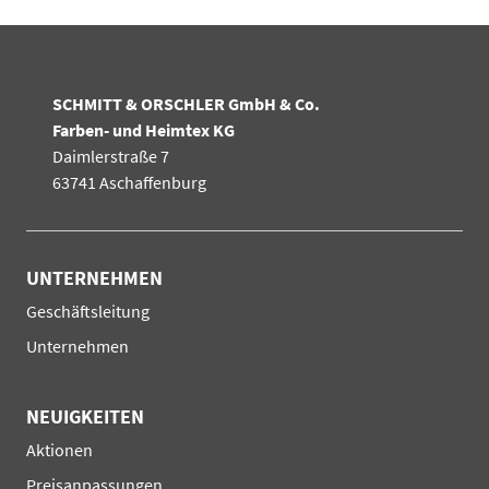
SCHMITT & ORSCHLER GmbH & Co.
Farben- und Heimtex KG
Daimlerstraße 7
63741 Aschaffenburg
UNTERNEHMEN
Navigation
Geschäftsleitung
überspringen
Unternehmen
NEUIGKEITEN
Navigation
Aktionen
überspringen
Preisanpassungen