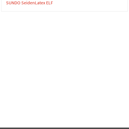
SUNDO SeidenLatex ELF