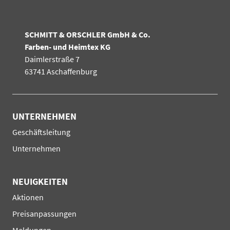
SCHMITT & ORSCHLER GmbH & Co.
Farben- und Heimtex KG
Daimlerstraße 7
63741 Aschaffenburg
UNTERNEHMEN
Navigation
Geschäftsleitung
überspringen
Unternehmen
NEUIGKEITEN
Navigation
Aktionen
überspringen
Preisanpassungen
Meldungen