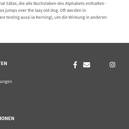
 Sätze, die alle Buchstaben des Alphabets enthalten -
x jumps over the lazy old dog. Oft werden in
e testing aussi la Kerning), um die Wirkung in anderen
TEN
en
sungen
IONEN